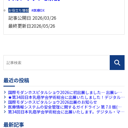
お役立ち情報
医療DX
記事公開日
2026/03/26
最終更新日
2026/05/26
最近の投稿
国際モダンホスピタルショウ2026に初出展しました― 出展レ
ポート ―
★第34回日本乳癌学会学術総会に出展いたしました！デジタル・
マンモグラフィ画像ビューア 「MammoRead Plus」を展示
国際モダンホスピタルショウ2026出展のお知らせ
医療情報システムの安全管理に関するガイドライン 第 7.0 版(案)
が公開!｜6.1版(案)から具体化された内容をまとめています
第34回日本乳癌学会学術総会に出展いたします。デジタル・マン
モグラフィ画像ビューア 「MammoRead Plus」
最新記事